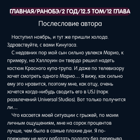
ГЛАВНАЯ
/
РАНОБЭ
/
2 ГОД
/
12.5 ТОМ
/
12 ГЛАВА
Послесловие автора
Наступил ноябрь, и тут же пришли холода.
Здравствуйте, с вами Кинугаса.
С недавних пор мой сын сильно увлекся Марио, к
примеру, на Хэллоуин он твердо решил надеть
костюм Красного купа-трупа. И даже по телевизору
хочет смотреть одного Марио… Я вижу, как сильно
ему это нравится, поэтому мне, как отцу, очень
хочется когда-нибудь сводить его в USJ (парк
развлечений Universal Studios). Вот только получится
ли…
Что касается моей ситуации с грыжей, по моим
личным ощущениям, мне на сорок процентов
лучше, чем было в самые плохие дни. Я по-
прежнему не могу работать подолгу без перерыва,