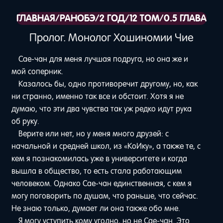
ГЛАВНАЯ
/
РАНОБЭ
/
2 ГОД
/
12 ТОМ
/
0.5 ГЛАВА
Пролог. Монолог Хошиномии Чие
Сае-чан для меня лучшая подруга, но она же и
мой соперник.
Казалось бы, одно противоречит другому, но, как
ни странно, именно так все и обстоит. Хотя я не
думаю, что эти два чувства так уж редко идут рука
об руку.
Верите или нет, но у меня много друзей: с
начальной и средней школ, из «КоИку», а также те, с
кем я познакомилась уже в университете и когда
вышла в общество, то есть стала работающим
человеком. Однако Сае-чан единственная, с кем я
могу поговорить по душам, что раньше, что сейчас.
Не знаю только, думает ли она также обо мне.
Я могу уступить кому угодно, но не Сае-чан. Это