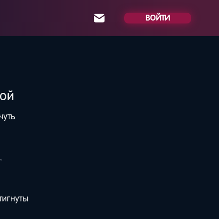
ВОЙТИ
ной
чуть
.
тигнуты