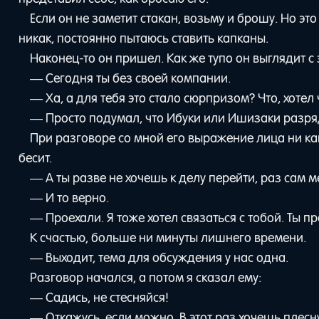
Если он не заметит стакан, возьму и брошу. Но эт
никак, постоянно пытаюсь ставить капканы.
Наконец-то он пришел. Как же тупо он выглядит с
— Сегодня ты без своей компании.
— Ха, а для тебя это стало сюрпризом? Что, хотел
— Просто подумал, что Ибуки или Ишизаки разря
При разговоре со мной его выражение лица ни ка
бесит.
— А ты разве не хочешь к делу перейти, раз сам 
— И то верно.
— Проехали. Я тоже хотел связаться с тобой. Ты п
К счастью, больше ни минуты лишнего времени.
— Выходит, тема для обсуждения у нас одна.
Разговор начался, а потом я сказал ему:
— Садись, не стесняйся!
— Откажусь, если можно. В этот раз хочешь плес