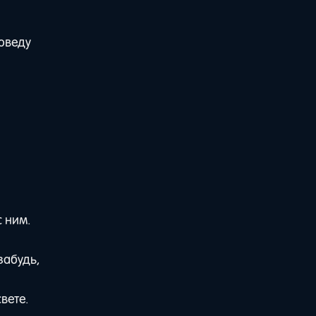
роведу
 ним.
забудь,
вете.