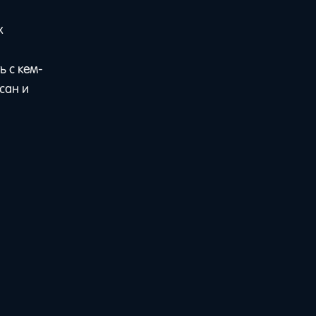
х
ь с кем-
сан и