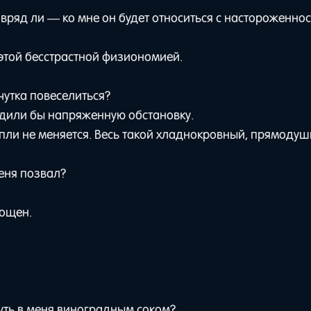
о вряд ли — ко мне он будет относиться с настороженнос
 этой бесстрастной физиономией.
 чутка повеселиться?
дили бы напряженную обстановку.
пли не меняется. Весь такой хладнокровный, прямодуш
меня позвал?
рощен.
нуть в меня виноградным соком?