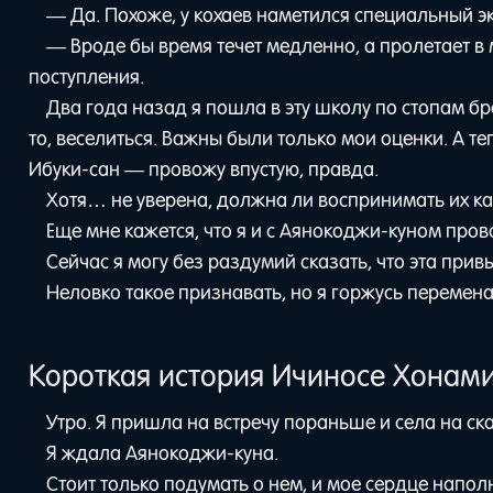
— Да. Похоже, у кохаев наметился специальный э
— Вроде бы время течет медленно, а пролетает в 
поступления.
Два года назад я пошла в эту школу по стопам бр
то, веселиться. Важны были только мои оценки. А т
Ибуки-сан — провожу впустую, правда.
Хотя… не уверена, должна ли воспринимать их ка
Еще мне кажется, что я и с Аянокоджи-куном про
Сейчас я могу без раздумий сказать, что эта пр
Неловко такое признавать, но я горжусь перемена
Короткая история Ичиносе Хонам
Утро. Я пришла на встречу пораньше и села на ск
Я ждала Аянокоджи-куна.
Стоит только подумать о нем, и мое сердце напол