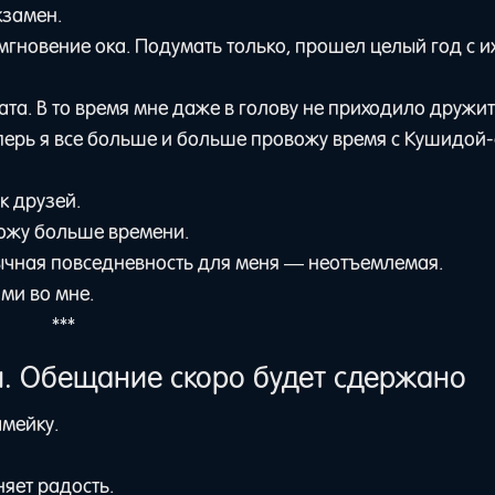
кзамен.
мгновение ока. Подумать только, прошел целый год с и
ата. В то время мне даже в голову не приходило дружит
еперь я все больше и больше провожу время с Кушидой-
к друзей.
вожу больше времени.
ивычная повседневность для меня — неотъемлемая.
ми во мне.
***
и. Обещание скоро будет сдержано
амейку.
няет радость.