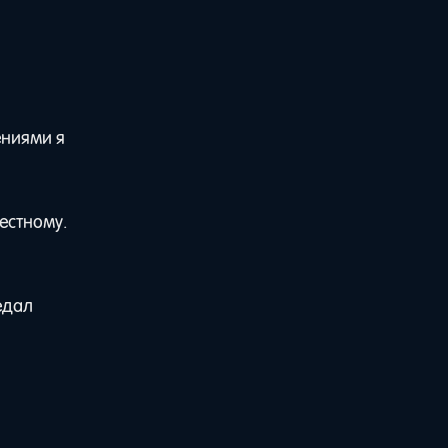
ениями я
честному.
едал