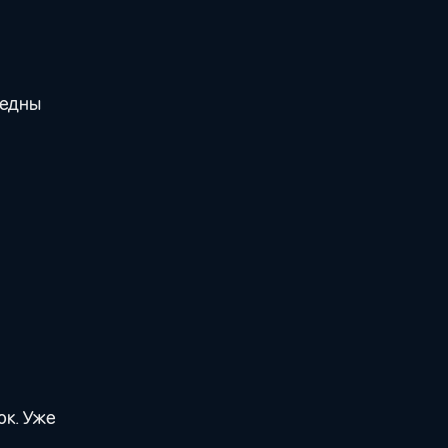
редны
ок. Уже