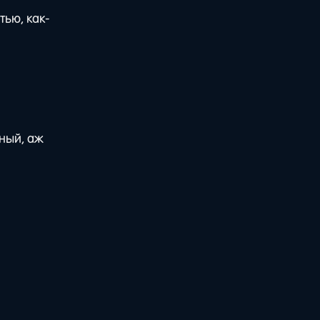
тью, как-
ный, аж