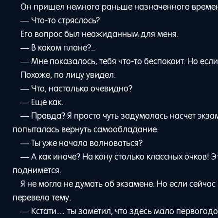
Он пришел немного раньше назначенного време
— Что-то стряслось?
Его вопрос был неожиданным для меня.
— В каком плане?..
— Мне показалось, тебя что-то беспокоит. Но есл
Похоже, по лицу увидел.
— Что, настолько очевидно?
— Еще как.
— Правда? Я просто чуть задумалась насчет экза
попыталась вернуть самообладание.
— Ты уже начала волноваться?
— А как иначе? На кону столько классных очков! Э
поднимется.
Я не могла не думать об экзамене. Но если сейча
перевела тему.
— Кстати… ты заметил, что здесь мало первогодо