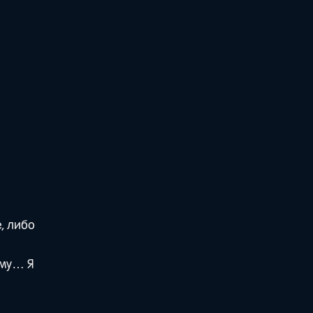
, либо
ому… Я