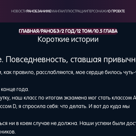
НОВОСТИ
РАНОБЭ
АНИМЕ
МАНГА
ИЛЛЮСТРАЦИИ
ПЕРСОНАЖИ
О ПРОЕКТЕ
/
/
/
/
ГЛАВНАЯ
РАНОБЭ
2 ГОД
12 ТОМ
10.5 ГЛАВА
Короткие истории
е. Повседневность, ставшая привыч
и, как правило, расслабляются, мое сердце билось чуть-
 конце года.
ку, наш класс по итогам экзамена мог стать классом A
сом D, я спросила себя: что делать. И вот до куда мы
ться ни в коем случае не должна. Наши успехи были дос
ников.