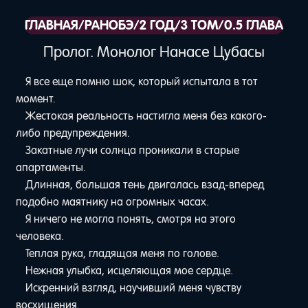
ГЛАВНАЯ
/
РАНОБЭ
/
2 ГОД
/
3 ТОМ
/
0.5 ГЛАВА
Пролог. Монолог Нанасе Цубасы
Я все еще помню шок, который испытала в тот
момент.
Жестокая реальность настигла меня без какого-
либо предупреждения.
Закатные лучи солнца проникали в старые
апартаменты.
Длинная, большая тень двигалась взад-вперед
подобно маятнику на огромных часах.
Я ничего не могла понять, смотря на этого
человека.
Теплая рука, гладящая меня по голове.
Нежная улыбка, исцеляющая мое сердце.
Искренний взгляд, научивший меня чувству
восхищения.