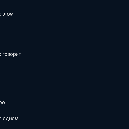
б этом
о говорит
ое
на одном