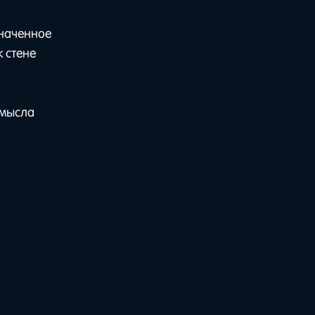
значенное
к стене
смысла