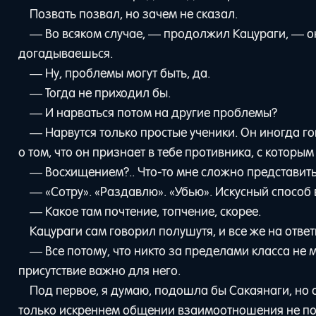
Позвать позвал, но зачем не сказал.
— Во всяком случае, — продолжил Кацураги, — он
догадываешься.
— Ну, проблемы могут быть, да.
— Тогда не приходил бы.
— И нарваться потом на другие проблемы?
— Нарвутся только простые ученики. Он иногда го
о том, что он признает в тебе противника, с которы
— Восхищением?.. Что-то мне сложно представить
— «Сотру». «Раздавлю». «Убью». Искусный способ 
— Какое там почтение, топчение, скорее.
Кацураги сам говорил полушутя, и все же на ответ
— Все потому, что никто за пределами класса не мо
присутствие важно для него.
Под первое, я думаю, подошла бы Сакаянаги, но о
только искреннем общении взаимоотношения не п