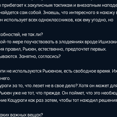
 он прибегает к закулисным тактикам и внезапным напад
йдется сам собой. Знаешь, что интересного я нахожу 
 использует всех одноклассников, как ему угодно, но
обностей, не так ли?
акой-то мере поучаствовать в злодеяниях вроде Ишизак
я правил, Рьюен, естественно, предпочтет первых.
ываются. Занятно, согласись?
очти не используются Рьюеном, есть свободное время. Их
него.
раги за то, что лезет не в свое дело? Хотя он может дл
ьюен уже не тот, что прежде. Он поймет, что это необх
е Кацураги как раз затем, чтобы тот находил решения
таких важных вещах?