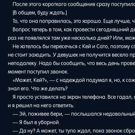
После этого короткого сообщения сразу поступил
[В общем, буду ждать.]
То, что она поправилась, это хорошо. Еще лучше, 
Вопрос теперь в том, как провести сегодняшний де
раз не появлялся там уже несколько дней? Или, мож
Не хотелось бы пересечься с Кей и Сато, поэтому
не стоит заходить. У девушек не получится весело пр
неподалеку. Надо бы сообщить, что весь день провед
момент поступил звонок.
«Может, Кей?», — с надеждой подумал я, но, к сож
знал его. Что же делать?
Я просто уставился на экран телефона. Все гадал,
и я решил на него ответить.
— Эй, поживее бери, — послышался недовольный г
— Я был в уборной.
— Да ну? А может, ты тупо ждал, пока звонок сбро