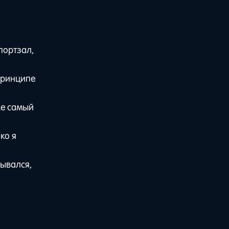
портзал,
 принципе
же самый
ко я
сывался,