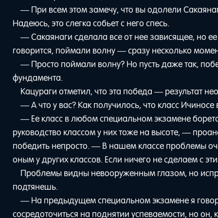
— При всем этом замечу, что вы одолели Сакаяна
Надеюсь, это слегка собьет с него спесь.
— Сакаянаги сделала все от нее зависящее, но ее 
говорится, поймали волну — сразу несколько момен
— Просто поймали волну? Но пусть даже так, поб
фундамента.
Кацураги отметил, что эта победа — результат не
— А что у вас? Как получилось, что класс Ичиносе
— Ее класс в любом специальном экзамене боретс
руководство классом у них тоже на высоте, — проа
победить непросто. — В нашем классе проблемы оч
оным у других классов. Если ничего не сделаем с эт
Проблемы видны невооруженным глазом, но испра
подтянешь.
— На предыдущем специальном экзамене я говори
сосредоточиться на поднятии успеваемости, но он,