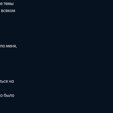
ые темы
о всяком
ла меня,
ться на
до было