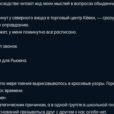
восходстве читают ход моих мыслей в вопросах обыденн
нут у северного входа в торговый центр Кёяки, — сразу
му оправданию.
ет, у меня поминутно все расписано.
л звонок.
е для Рьюена.
по мере таяния вырисовывалось в красивые узоры. Гор
рос времени.
юен.
тегическим причинам, а в одной группе в школьной по
снований связываться друг с другом у нас особо нет.