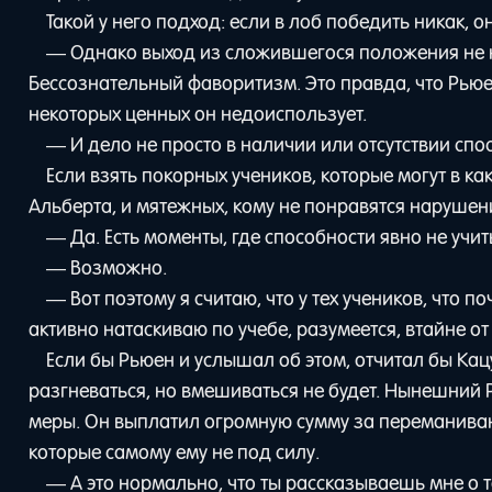
Такой у него подход: если в лоб победить никак,
— Однако выход из сложившегося положения не на
Бессознательный фаворитизм. Это правда, что Рьюен
некоторых ценных он недоиспользует.
— И дело не просто в наличии или отсутствии спос
Если взять покорных учеников, которые могут в к
Альберта, и мятежных, кому не понравятся нарушени
— Да. Есть моменты, где способности явно не учит
— Возможно.
— Вот поэтому я считаю, что у тех учеников, что п
активно натаскиваю по учебе, разумеется, втайне от 
Если бы Рьюен и услышал об этом, отчитал бы Кацу
разгневаться, но вмешиваться не будет. Нынешний Р
меры. Он выплатил огромную сумму за переманивани
которые самому ему не под силу.
— А это нормально, что ты рассказываешь мне о 