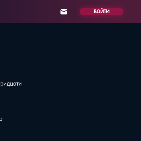
ВОЙТИ
тридцати
о