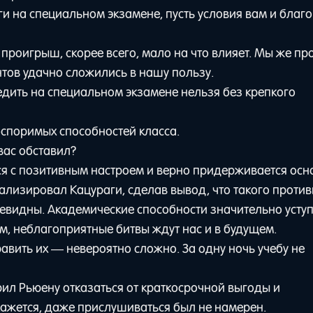
ги на специальном экзамене, пусть условия вам и благ
проигрыш, скорее всего, мало на что влияет. Мы же про
тов удачно сложились в нашу пользу.
едить на специальном экзамене нельзя без крепкого
оспоримых способностей класса.
 вас обставил?
я с позитивным настроем и верно придерживается осно
нализировал Кацураги, сделав вывод, что такого проти
евидны. Академические способности значительно усту
им, неблагоприятные битвы ждут нас и в будущем.
вить их — невероятно сложно. За одну ночь учебу не
л Рьюену отказаться от краткосрочной выгоды и
 кажется, даже прислушиваться был не намерен.