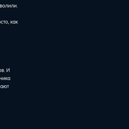
оволили.
сто, как
в. И
вника
пают