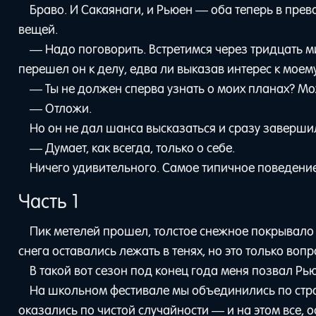
Браво. И Сакаянаги, и Рьюен — оба теперь в пре
вещей.
— Надо поговорить. Встретимся через тридцать ми
перешел он к делу, едва ли выказав интерес к мое
— Ты не должен сперва узнать о моих планах? Мож
— Отложи.
Но он не дал шанса высказаться и сразу заверши
— Думает, как всегда, только о себе.
Ничего удивительного. Самое типичное поведени
Часть 1
Пик метелей прошел, толстое снежное покрывало 
снега оставались лежать в тенях, но это только воп
В такой вот сезон под конец года меня позвал Рь
На школьном фестивале мы объединились по стра
оказались по чистой случайности — и на этом все, о