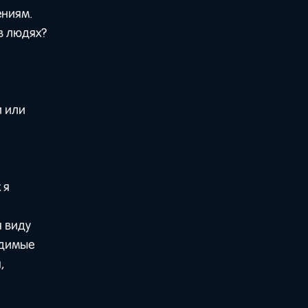
ениям.
в людях?
и или
 я
я виду
одимые
,