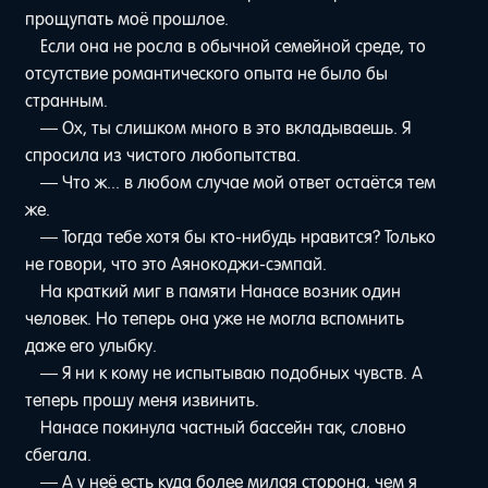
прощупать моё прошлое.
Если она не росла в обычной семейной среде, то
отсутствие романтического опыта не было бы
странным.
— Ох, ты слишком много в это вкладываешь. Я
спросила из чистого любопытства.
— Что ж... в любом случае мой ответ остаётся тем
же.
— Тогда тебе хотя бы кто-нибудь нравится? Только
не говори, что это Аянокоджи-сэмпай.
На краткий миг в памяти Нанасе возник один
человек. Но теперь она уже не могла вспомнить
даже его улыбку.
— Я ни к кому не испытываю подобных чувств. А
теперь прошу меня извинить.
Нанасе покинула частный бассейн так, словно
сбегала.
— А у неё есть куда более милая сторона, чем я