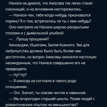
Нанасе не думала, что Амасава так легко станет
союзницей, и на мгновение насторожилась.
— Нанасе-чан, тебе когда-нибудь признавался
парень? Я о том, встречалась ли ты с кем-нибудь?
Она смотрела на Нанасе широко раскрытыми
глазами и с дьявольской улыбкой.
— ...Прошу прощения?
Аянокоджи, Ишигами, Белая Комната. Тем для
любопытства должно было быть более чем
достаточно, но вопрос Амасавы оказался настолько
неожиданным, что Нанасе совершенно его не
предвидела.
— Ну? Ну?
— Я никогда не состояла в такого рода
отношениях...
— Ого. Значит, ты совсем чистая и невинная.
— Мы второгодки старшей школы. Разве людей с
романтическим опытом не меньшинство?