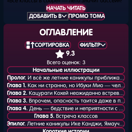
«Все классы в сборе» — лето значит бассейн!
НАЧАТЬ ЧИТАТЬ
ДОБАВИТЬ В
ПРОМО ТОМА
ОГЛАВЛЕНИЕ
СОРТИРОВКА
ФИЛЬТР
9.3
Всего оценок:
3
Начальные иллюстрации
Пролог.
И всё же летние каникулы приближаются к концу
Глава 1.
Как ни странно, но Ибуки Мио — человек со здравым смыслом
Глава 2.
Кацураги Кохей неожиданно встревожен
Глава 3.
Впрочем, опасность таится даже в повседневной жизни
Глава 4.
День — бедствие и неприятности с девушкой. Дьявольская улыбка на лице Ангела
Глава 5.
Встреча классов
Эпилог.
Летние каникулы Ике Канджи, Ямаучи Харуки и Судо Кена
Короткие истории