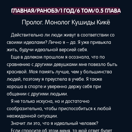
ГЛАВНАЯ
/
РАНОБЭ
/
1 ГОД
/
6 ТОМ
/
0.5 ГЛАВА
Пролог. Монолог Кушиды Кикё
Действительно ли люди живут в соответствии со
своими идеалами? Лично я – да. Я уже привыкла
жить, будучи идеальной версией себя.
Еще в далеком прошлом я осознала, что по
сравнению с другими девушками мне повезло быть
красивой. Моя память лучше, чем у большинства
людей, поэтому я преуспела в учебе. Я также
хороша в спорте и уверенно держу себя при
общении с другими людьми.
Я не только искусна, но и достаточно
сообразительна, чтобы приспособиться к любой
неожиданной ситуации.
Значит ли это, что я идеальный человек?
Если спросите об этом меня, то мой ответ будет