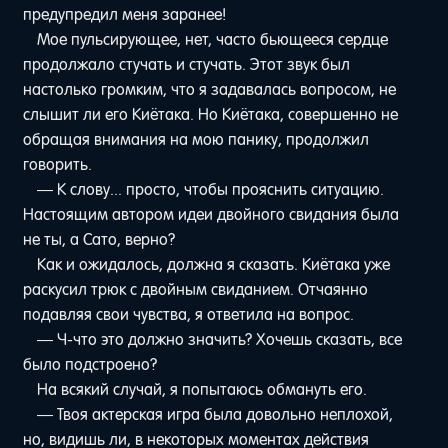
предупредил меня заранее!
Мое пульсирующее, нет, часто бьющееся сердце
продолжало стучать и стучать. Этот звук был
настолько громким, что я задавалась вопросом, не
слышит ли его Киётака. Но Киётака, совершенно не
обращая внимания на мою панику, продолжил
говорить.
— К слову... просто, чтобы прояснить ситуацию.
Настоящим автором идеи двойного свидания была
не ты, а Сато, верно?
Как и ожидалось, должна я сказать. Киётака уже
раскусил трюк с двойным свиданием. Отчаянно
подавляя свои чувства, я ответила на вопрос.
— Ч-что это должно значить? Хочешь сказать, все
было подстроено?
На всякий случай, я попытаюсь обмануть его.
— Твоя актерская игра была довольно неплохой,
но, видишь ли, в некоторых моментах действия