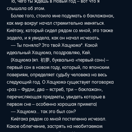
То, чего ты ждешь в Новый год – вот что я
слышала об этом.
Более того, стоило мне подумать о баклажанах,
как мир вокруг начал стремительно меняться.
Киётаку, который сидел рядом со мной, это также
задело, и я увидела, как он начал исчезать.
— Ты поняла? Это твой Хацуюмэ*. Какой
идеальный Хацуюмэ, поздравляю, Кей.
(Хацуюмэ (яп. 初夢, буквально «первый сон») –
первый сон в новом году, который, по японским
повериям, определяет судьбу человека на весь
следующий год. О Хацуюмэ существует поговорка
«раз – Фудзи, два – ястреб, три – баклажан»,
перечисляющая предметы, увидеть которые в
первом сне – особенно хорошая примета)
— Хацуюмэ... так это был сон?
Киётака рядом со мной постепенно исчезал.
Какое облегчение, застрять на необитаемом