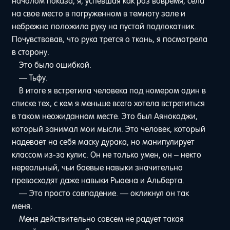
началом показа, я, успевшая как раз вовремя, села
на свое место в погруженном в темноту зале и
небрежно положила руку на пустой подлокотник.
Почувствовав, что рука трется о ткань, я посмотрела
в сторону.
Это было ошибкой.
— Тьфу.
В итоге я встретила человека под номером один в
списке тех, с кем я меньше всего хотела встретиться
в таком неожиданном месте. Это был Аянокоджи,
который занимал мои мысли. Это человек, который
надевает на себя маску дурака, но манипулирует
классом из-за кулис. Он не только умен, он – некто
нереальный, чьи боевые навыки значительно
превосходят даже навыки Рьюена и Альберта.
— Это просто совпадение. — окликнул он так
меня.
Меня действительно совсем не радует такая