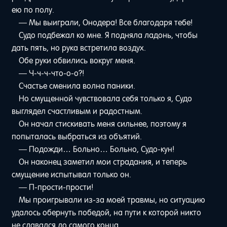
ею по полу.
— Мы выиграли, Онодера! Все благодаря тебе!
Судо подбежал ко мне. Я подняла ладонь, чтобы
дать пять, но рука встретила воздух.
Обе руки обвились вокруг меня.
— Ч-ч-ч-что-о-о?!
Счастье сменила волна паники.
Но смущенной чувствовала себя только я, Судо
выглядел счастливым и радостным.
Он начал стискивать меня сильнее, поэтому я
попыталась выбраться из объятий.
— Подожди… Больно… Больно, Судо-кун!
Он наконец заметил мои страдания, и теперь
смущение испытывал только он.
— П-прости-прости!
Мы проигрывали из-за моей травмы, но ситуацию
удалось обернуть победой, на пути к которой никто
не сдавался до самого конца.