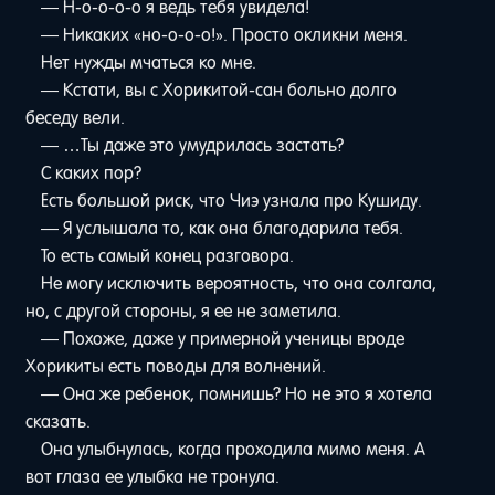
— Н-о-о-о-о я ведь тебя увидела!
— Никаких «но-о-о-о!». Просто окликни меня.
Нет нужды мчаться ко мне.
— Кстати, вы с Хорикитой-сан больно долго
беседу вели.
— …Ты даже это умудрилась застать?
С каких пор?
Есть большой риск, что Чиэ узнала про Кушиду.
— Я услышала то, как она благодарила тебя.
То есть самый конец разговора.
Не могу исключить вероятность, что она солгала,
но, с другой стороны, я ее не заметила.
— Похоже, даже у примерной ученицы вроде
Хорикиты есть поводы для волнений.
— Она же ребенок, помнишь? Но не это я хотела
сказать.
Она улыбнулась, когда проходила мимо меня. А
вот глаза ее улыбка не тронула.