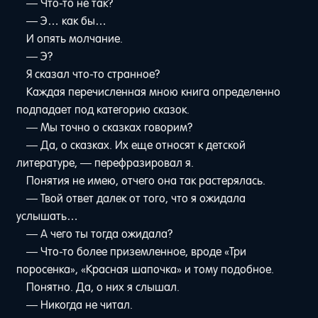
— Что-то не так?
— Э… как бы…
И опять молчание.
— Э?
Я сказал что-то странное?
Каждая перечисленная мною книга определенно
подпадает под категорию сказок.
— Мы точно о сказках говорим?
— Да, о сказках. Их еще относят к детской
литературе, — перефразировал я.
Понятия не имею, отчего она так растерялась.
— Твой ответ далек от того, что я ожидала
услышать…
— А чего ты тогда ожидала?
— Что-то более приземленное, вроде «Три
поросенка», «Красная шапочка» и тому подобное.
Понятно. Да, о них я слышал.
— Никогда не читал.