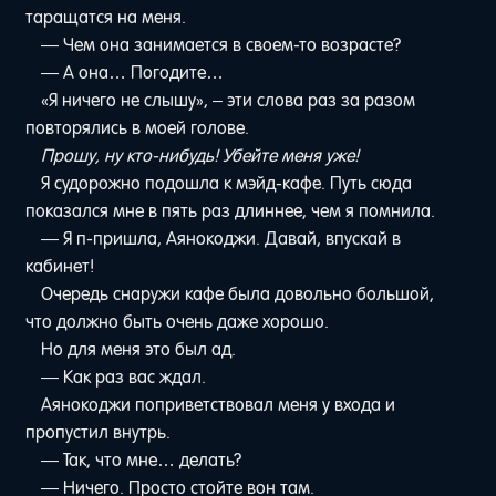
таращатся на меня.
— Чем она занимается в своем-то возрасте?
— А она… Погодите…
«Я ничего не слышу», – эти слова раз за разом
повторялись в моей голове.
Прошу, ну кто-нибудь! Убейте меня уже!
Я судорожно подошла к мэйд-кафе. Путь сюда
показался мне в пять раз длиннее, чем я помнила.
— Я п-пришла, Аянокоджи. Давай, впускай в
кабинет!
Очередь снаружи кафе была довольно большой,
что должно быть очень даже хорошо.
Но для меня это был ад.
— Как раз вас ждал.
Аянокоджи поприветствовал меня у входа и
пропустил внутрь.
— Так, что мне… делать?
— Ничего. Просто стойте вон там.