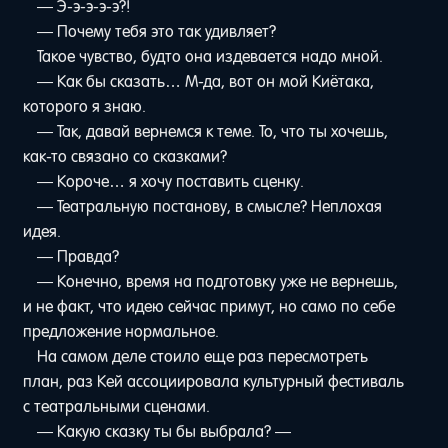
— Э-э-э-э-э?!
— Почему тебя это так удивляет?
Такое чувство, будто она издевается надо мной.
— Как бы сказать… М-да, вот он мой Киётака,
которого я знаю.
— Так, давай вернемся к теме. То, что ты хочешь,
как-то связано со сказками?
— Короче… я хочу поставить сценку.
— Театральную постанову, в смысле? Неплохая
идея.
— Правда?
— Конечно, время на подготовку уже не вернешь,
и не факт, что идею сейчас примут, но само по себе
предложение нормальное.
На самом деле стоило еще раз пересмотреть
план, раз Кей ассоциировала культурный фестиваль
с театральными сценами.
— Какую сказку ты бы выбрала? —