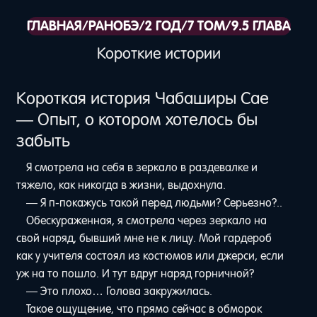
ГЛАВНАЯ
/
РАНОБЭ
/
2 ГОД
/
7 ТОМ
/
9.5 ГЛАВА
Короткие истории
Короткая история Чабаширы Сае
— Опыт, о котором хотелось бы
забыть
Я смотрела на себя в зеркало в раздевалке и
тяжело, как никогда в жизни, выдохнула.
— Я п-покажусь такой перед людьми? Серьезно?..
Обескураженная, я смотрела через зеркало на
свой наряд, бывший мне не к лицу. Мой гардероб
как у учителя состоял из костюмов или джерси, если
уж на то пошло. И тут вдруг наряд горничной?
— Это плохо… Голова закружилась.
Такое ощущение, что прямо сейчас в обморок