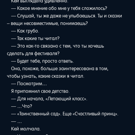
Кей выглядела удивленно.
— Какое мнение обо мне у тебя сложилось?
— Слушай, ты же даже не улыбаешься. Ты и сказки
– вещи несовместимые, понимаешь?
— Как грубо.
— Так какие ты читал?
— Это как-то связано с тем, что ты хочешь
сделать для фестиваля?
— Будет тебе, просто ответь.
Она, похоже, больше заинтересована в том,
чтобы узнать, какие сказки я читал.
— Посмотрим…
Я припомнил свое детство.
— Для начала, «Летающий класс».
— …Что?
— «Таинственный сад». Еще «Счастливый принц».
— …
Кей молчала.