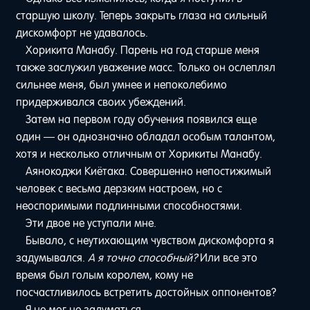
старшую школу. Теперь закрыть глаза на сильный
дискомфорт не удавалось.
Хорикита Манабу. Парень на год старше меня
также заслужил уважение масс. Только он ослеплял
сильнее меня, был умнее и непоколебимо
придерживался своих убеждений.
Затем на первом году обучения появился еще
один — он однозначно обладал особым талантом,
хотя и несколько отличным от Хорикиты Манабу.
Аянокоджи Киётака. Совершенно непостижимый
человек с весьма дерзким настроем, но с
неоспоримыми подлинными способностями.
Эти двое не уступали мне.
Бывало, с неутихающим чувством дискомфорта я
задумывался.
А я точно способный?
Или все это
время был голым королем, кому не
посчастливилось встретить достойных оппонентов?
Я не мог не задуматься.