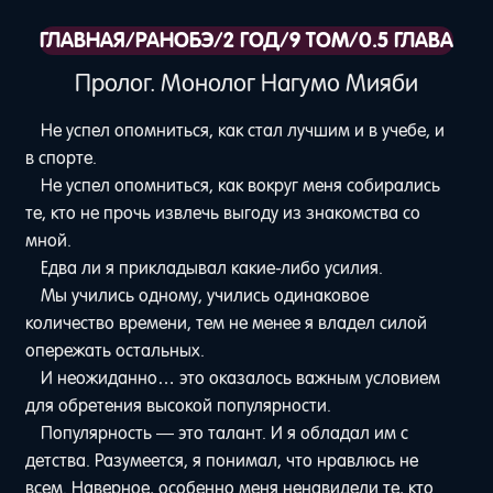
ГЛАВНАЯ
/
РАНОБЭ
/
2 ГОД
/
9 ТОМ
/
0.5 ГЛАВА
Пролог. Монолог Нагумо Мияби
Не успел опомниться, как стал лучшим и в учебе, и
в спорте.
Не успел опомниться, как вокруг меня собирались
те, кто не прочь извлечь выгоду из знакомства со
мной.
Едва ли я прикладывал какие-либо усилия.
Мы учились одному, учились одинаковое
количество времени, тем не менее я владел силой
опережать остальных.
И неожиданно… это оказалось важным условием
для обретения высокой популярности.
Популярность — это талант. И я обладал им с
детства. Разумеется, я понимал, что нравлюсь не
всем. Наверное, особенно меня ненавидели те, кто